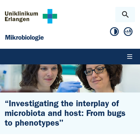
Zum Hauptinhalt springen
Skip to page footer
Mikrobiologie
“Investigating the interplay of
microbiota and host: From bugs
to phenotypes"