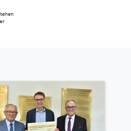
stehen
er