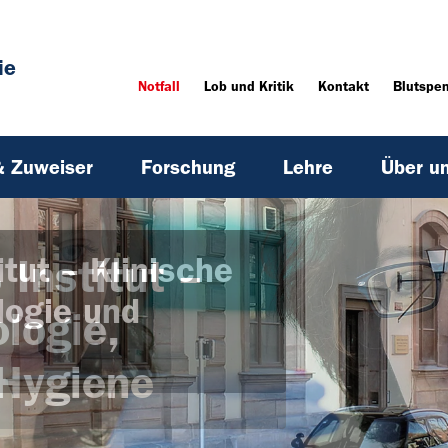
ie
Notfall
Lob und Kritik
Kontakt
Blutspe
& Zuweiser
Forschung
Lehre
Über u
tut – Klinische
tut – Klinische
tut – Klinische
 Institut –
logie und
logie und
logie und
logie,
Hygiene