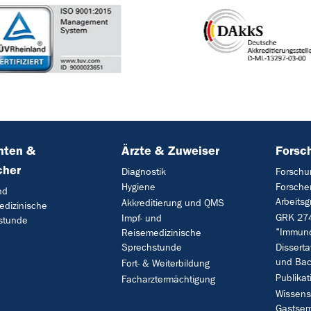
nten &
Ärzte & Zuweiser
Forsc
cher
Diagnostik
Forschu
Hygiene
Forsche
nd
Arbeits
Akkreditierung und QMS
edizinische
GRK 27
Impf- und
stunde
"Immun
Reisemedizinische
Sprechstunde
Disserta
und Bac
Fort- & Weiterbildung
Publika
Facharztermächtigung
Wissens
Gastsem