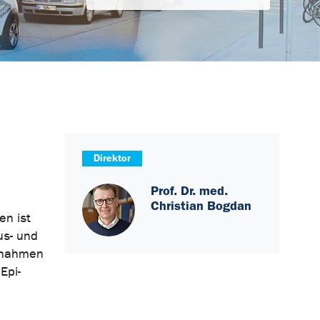
m
Direktor
Prof. Dr. med.
Christian Bogdan
en ist
us- und
aßnahmen
Epi-