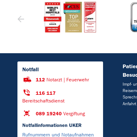
Patie
Notfall
Besu
112
Notarzt | Feuerwehr
Impf- u
Reisem
116 117
Sprech
Bereitschaftsdienst
Anfahrt
089 19240
Vergiftung
Notfallinformationen UKER
Rufnummern und Notaufnahmen