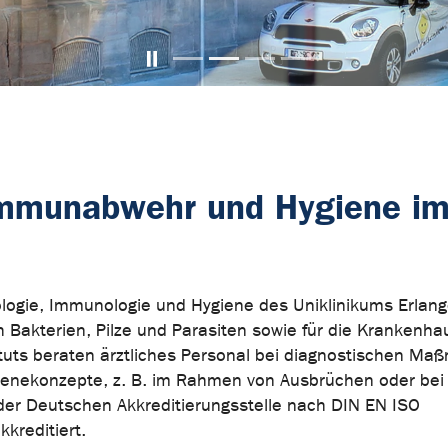
Carousel pausieren
 Immunabwehr und Hygiene i
iologie, Immunologie und Hygiene des Uniklinikums Erlang
h Bakterien, Pilze und Parasiten sowie für die Krankenha
ituts beraten ärztliches Personal bei diagnostischen M
gienekonzepte, z. B. im Rahmen von Ausbrüchen oder bei 
 der Deutschen Akkreditierungsstelle nach DIN EN ISO
reditiert.