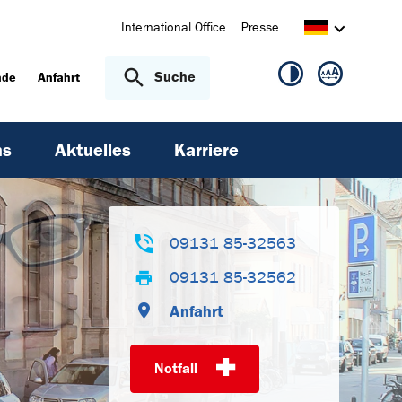
International Office
Presse
Suche
nde
Anfahrt
ns
Aktuelles
Karriere
09131 85-32563
09131 85-32562
Anfahrt
Wei
Notfall