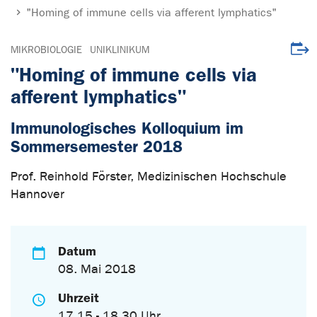
"Homing of immune cells via afferent lymphatics"
Veran
MIKROBIOLOGIE
UNIKLINIKUM
"Homing of immune cells via
afferent lymphatics"
Immunologisches Kolloquium im
Sommersemester 2018
Prof. Reinhold Förster, Medizinischen Hochschule
Hannover
Datum
08. Mai 2018
Uhrzeit
17.15 - 18.30 Uhr