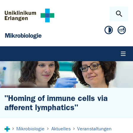
Zum Hauptinhalt springen
Skip to page footer
Mikrobiologie
"Homing of immune cells via
afferent lymphatics"
Sie sind hier:
Mikrobiologie
Aktuelles
Veranstaltungen