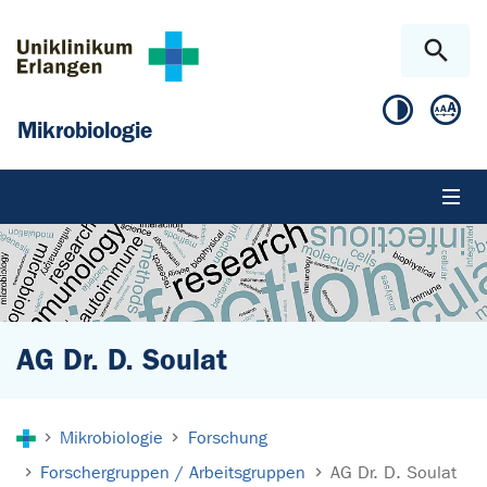
Zum Hauptinhalt springen
Skip to page footer
Mikrobiologie
AG Dr. D. Soulat
Sie sind hier:
Mikrobiologie
Forschung
Forschergruppen / Arbeitsgruppen
AG Dr. D. Soulat