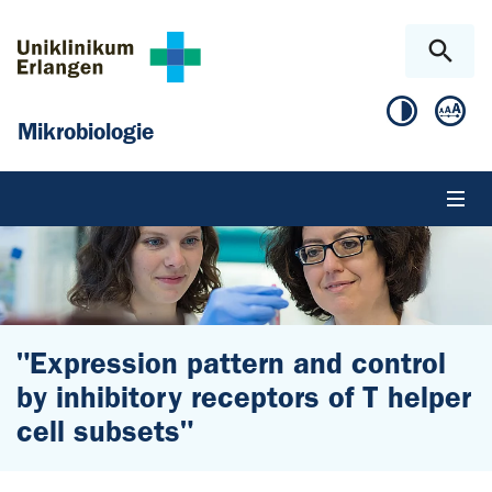
Zum Hauptinhalt springen
Skip to page footer
Mikrobiologie
"Expression pattern and control
by inhibitory receptors of T helper
cell subsets"