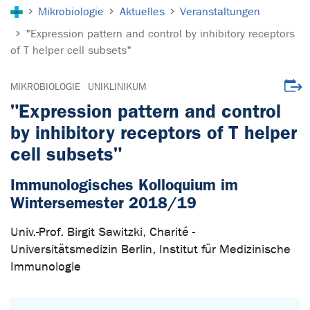
Sie sind hier:
Mikrobiologie
Aktuelles
Veranstaltungen
"Expression pattern and control by inhibitory receptors
of T helper cell subsets"
Veran
MIKROBIOLOGIE
UNIKLINIKUM
"Expression pattern and control
by inhibitory receptors of T helper
cell subsets"
Immunologisches Kolloquium im
Wintersemester 2018/19
Univ.-Prof. Birgit Sawitzki, Charité -
Universitätsmedizin Berlin, Institut für Medizinische
Immunologie