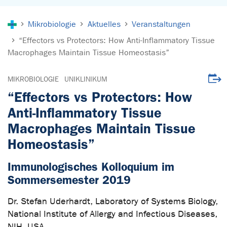
Sie sind hier:
Mikrobiologie
Aktuelles
Veranstaltungen
“Effectors vs Protectors: How Anti-Inflammatory Tissue
Macrophages Maintain Tissue Homeostasis”
Veran
MIKROBIOLOGIE
UNIKLINIKUM
“Effectors vs Protectors: How
Anti-Inflammatory Tissue
Macrophages Maintain Tissue
Homeostasis”
Immunologisches Kolloquium im
Sommersemester 2019
Dr. Stefan Uderhardt, Laboratory of Systems Biology,
National Institute of Allergy and Infectious Diseases,
NIH, USA