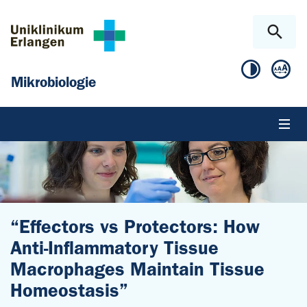
Zum Hauptinhalt springen
Skip to page footer
Mikrobiologie
“Effectors vs Protectors: How
Anti-Inflammatory Tissue
Macrophages Maintain Tissue
Homeostasis”