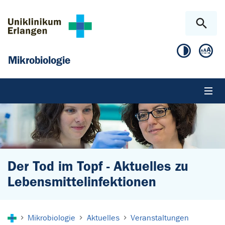
Zum Hauptinhalt springen
Skip to page footer
Mikrobiologie
Der Tod im Topf - Aktuelles zu
Lebensmittelinfektionen
Sie sind hier:
Mikrobiologie
Aktuelles
Veranstaltungen