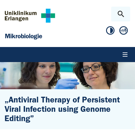
Zum Hauptinhalt springen
Skip to page footer
Mikrobiologie
„Antiviral Therapy of Persistent
Viral Infection using Genome
Editing”