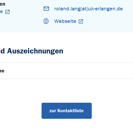
gen
roland.lang(at)uk-erlangen.de
ie
Webseite
und Auszeichnungen
he
zur Kontaktliste