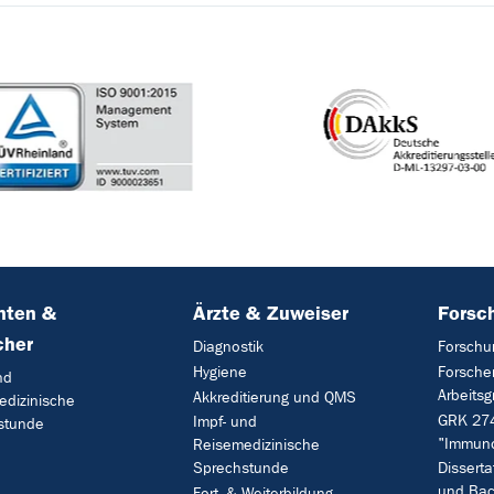
nten &
Ärzte & Zuweiser
Forsc
cher
Diagnostik
Forschu
Hygiene
Forsche
nd
Arbeits
Akkreditierung und QMS
edizinische
GRK 27
Impf- und
stunde
"Immun
Reisemedizinische
Sprechstunde
Disserta
und Bac
Fort- & Weiterbildung