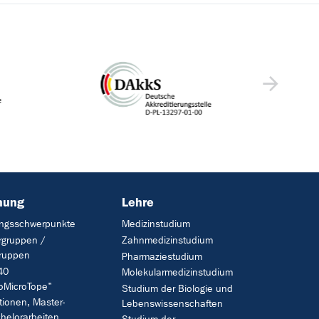
hung
Lehre
ngsschwerpunkte
Medizinstudium
rgruppen /
Zahnmedizinstudium
gruppen
Pharmaziestudium
40
Molekularmedizinstudium
oMicroTope"
Studium der Biologie und
tionen, Master-
Lebenswissenschaften
helorarbeiten