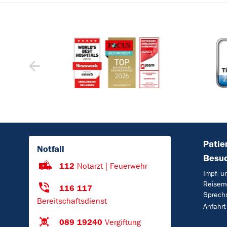
Patie
Notfall
Besu
112
Notarzt | Feuerwehr
Impf- u
Reisem
116 117
Sprech
Bereitschaftsdienst
Anfahrt
089 19240
Vergiftung