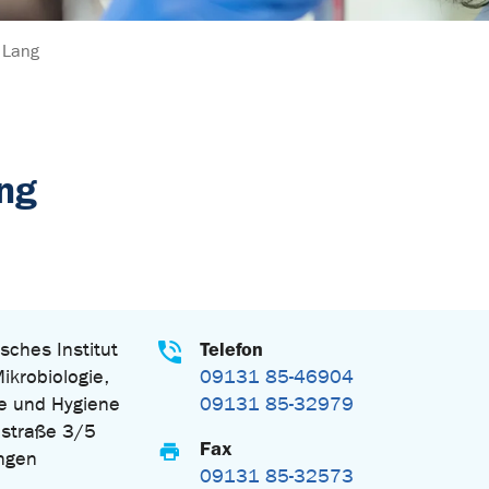
 Lang
ang
Telefon
sches Institut
Mikrobiologie,
09131 85-46904
e und Hygiene
09131 85-32979
straße 3/5
Fax
ngen
09131 85-32573