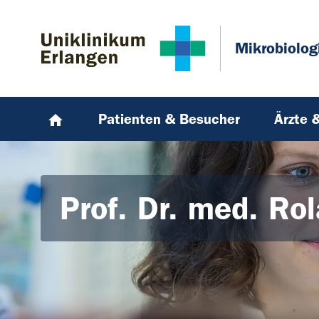
Zum Hauptinhalt springen
Skip to page footer
Mikrobiolog
Patienten & Besucher
Ärzte 
Prof. Dr. med. Ro