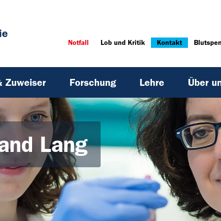
ie
Notfall
Lob und Kritik
Kontakt
Blutspe
& Zuweiser
Forschung
Lehre
Über u
land Lang