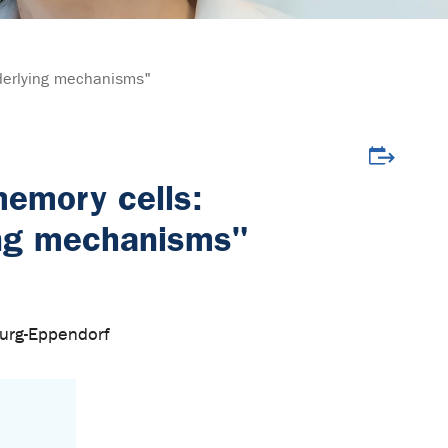
nderlying mechanisms"
Veranstalt
memory cells:
ing mechanisms"
burg-Eppendorf