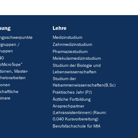
hung
Lehre
ngsschwerpunkte
Medizinstudium
rgruppen /
Zahnmedizinstudium
gruppen
Pharmaziestudium
40
Molekularmedizinstudium
oMicroTope"
Studium der Biologie und
tionen, Master-
Lebenswissenschaften
helorarbeiten
Studium der
tionen
Hebammenwissenschaften(B.Sc)
chaftliche
Praktisches Jahr (PJ)
inare
Ärztliche Fortbildung
Ansprechpartner
(Lehrassistentinnen) (Raum:
0.040 Kursvorbereitung)
Berufsfachschule für MtA