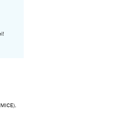
i!
(MICE).