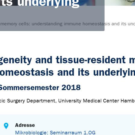
ts underlying
ent memory cells: understanding immune homeostasis and its u
ogeneity and tissue-resident 
omeostasis and its underly
 Sommersemester 2018
racic Surgery Department, University Medical Center Ham
Adresse
Mikrobiologie: Seminarraum 1.OG