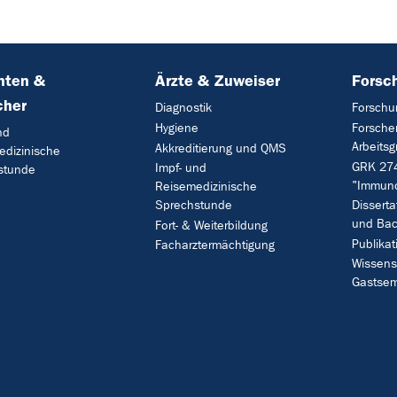
nten &
Ärzte & Zuweiser
Forsc
cher
Diagnostik
Forschu
Hygiene
Forsche
nd
Arbeits
Akkreditierung und QMS
edizinische
GRK 27
Impf- und
stunde
"Immun
Reisemedizinische
Sprechstunde
Disserta
und Bac
Fort- & Weiterbildung
Publika
Facharztermächtigung
Wissens
Gastsem