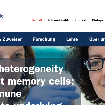
ie
Notfall
Lob und Kritik
Kontakt
Blutspe
& Zuweiser
Forschung
Lehre
Über u
 heterogeneity
nt memory cells:
mmune