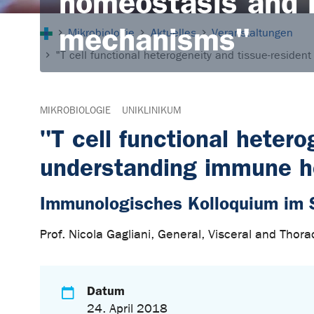
homeostasis and i
Sie sind hier:
mechanisms"
Mikrobiologie
Aktuelles
Veranstaltungen
"T cell functional heterogeneity and tissue-resid
MIKROBIOLOGIE
UNIKLINIKUM
"T cell functional heter
understanding immune h
Immunologisches Kolloquium im
Prof. Nicola Gagliani, General, Visceral and Tho
Datum
24. April 2018