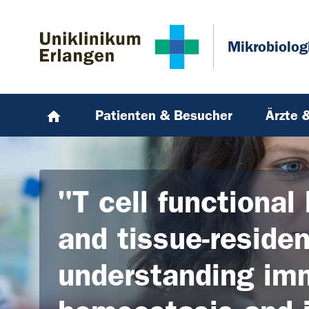
Zum Hauptinhalt springen
Skip to page footer
Mikrobiolog
Patienten & Besucher
Ärzte 
"T cell functional
and tissue-reside
understanding i