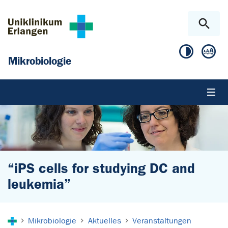
Zum Hauptinhalt springen
Skip to page footer
Mikrobiologie
“iPS cells for studying DC and
leukemia”
Sie sind hier:
Mikrobiologie
Aktuelles
Veranstaltungen