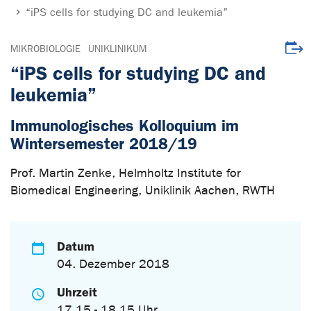
“iPS cells for studying DC and leukemia”
Veran
MIKROBIOLOGIE
UNIKLINIKUM
“iPS cells for studying DC and
leukemia”
Immunologisches Kolloquium im
Wintersemester 2018/19
Prof. Martin Zenke, Helmholtz Institute for
Biomedical Engineering, Uniklinik Aachen, RWTH
Datum
04. Dezember 2018
Uhrzeit
17.15 - 18.15 Uhr